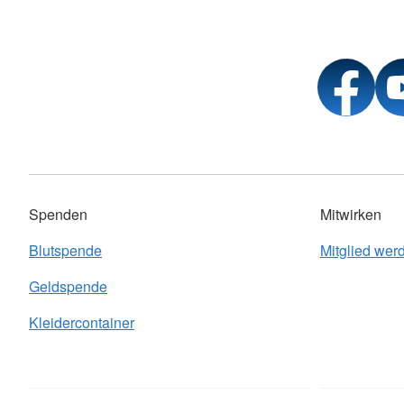
Spenden
Mitwirken
Blutspende
Mitglied wer
Geldspende
Kleidercontainer