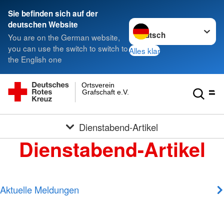
Sie befinden sich auf der
Sprache wechseln zu
deutschen Website
You are on the German website,
you can use the switch to switch to
Alles klar
the English one
Ortsverein
Grafschaft e.V.
Dienstabend-Artikel
Dienstabend-Artikel
Aktuelle Meldungen